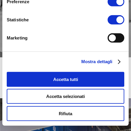
Preferenze
Statistiche
Marketing
Mostra dettagli
FIERACAVALLI 2023
Accetta tutti
ALLESTIMENTO 
Accetta selezionati
Rifiuta