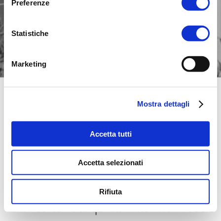
Preferenze
Statistiche
Marketing
PI-2 | RESIDENCE
Mostra dettagli
VILLA BIFAMILIARE | 
REALIZZATO
Accetta tutti
Appena fuori dal centro abitato, l’edificio 
Accetta selezionati
riflette le contemporanee tendenze 
architettoniche, e offre una soluzione a 
Rifiuta
chi cerca tranquillità ma non vuole 